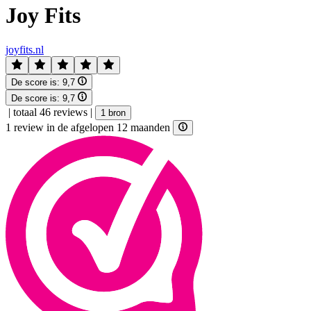
Joy Fits
joyfits.nl
De score is:
9,7
De score is:
9,7
|
totaal 46 reviews
|
1 bron
1 review in de afgelopen 12 maanden