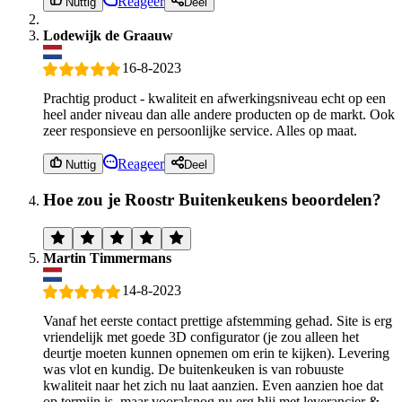
Reageer
Nuttig
Deel
Lodewijk de Graauw
16-8-2023
Prachtig product - kwaliteit en afwerkingsniveau echt op een
heel ander niveau dan alle andere producten op de markt. Ook
zeer responsieve en persoonlijke service. Alles op maat.
Reageer
Nuttig
Deel
Hoe zou je Roostr Buitenkeukens beoordelen?
Martin Timmermans
14-8-2023
Vanaf het eerste contact prettige afstemming gehad. Site is erg
vriendelijk met goede 3D configurator (je zou alleen het
deurtje moeten kunnen opnemen om erin te kijken). Levering
was vlot en kundig. De buitenkeuken is van robuuste
kwaliteit naar het zich nu laat aanzien. Even aanzien hoe dat
op termijn is, maar vooralsnog nu erg blij met leverancier &