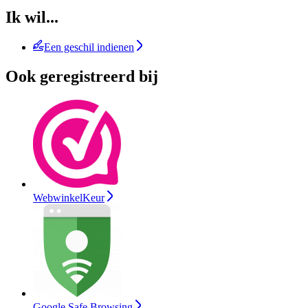
Ik wil...
Een geschil indienen
Ook geregistreerd bij
WebwinkelKeur
Google Safe Browsing