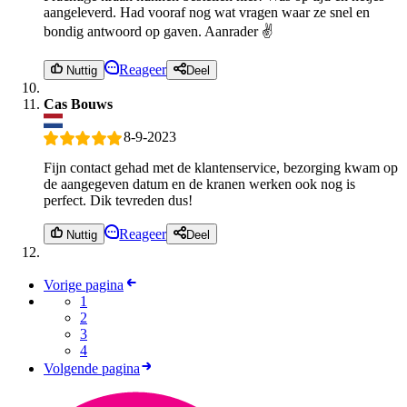
aangeleverd. Had vooraf nog wat vragen waar ze snel en
bondig antwoord op gaven. Aanrader ✌️
Reageer
Nuttig
Deel
Cas Bouws
8-9-2023
Fijn contact gehad met de klantenservice, bezorging kwam op
de aangegeven datum en de kranen werken ook nog is
perfect. Dik tevreden dus!
Reageer
Nuttig
Deel
Vorige pagina
1
2
3
4
Volgende pagina