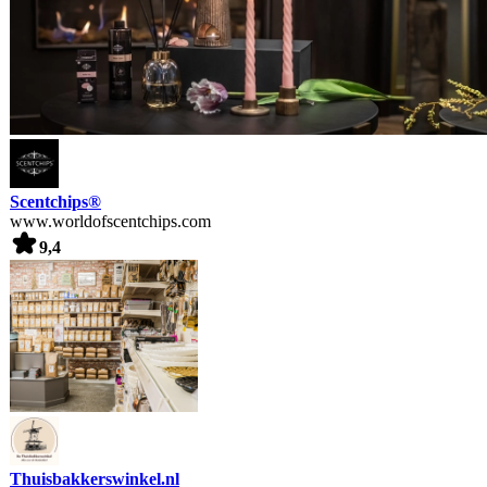
Scentchips®
www.worldofscentchips.com
9,4
Thuisbakkerswinkel.nl