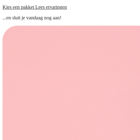
Kies een pakket
Lees ervaringen
...en sluit je vandaag nog aan!