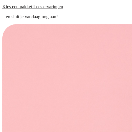
Kies een pakket
Lees ervaringen
...en sluit je vandaag nog aan!