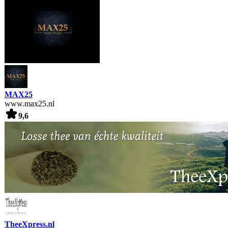
MAX25
www.max25.nl
9,6
TheeXpress.nl