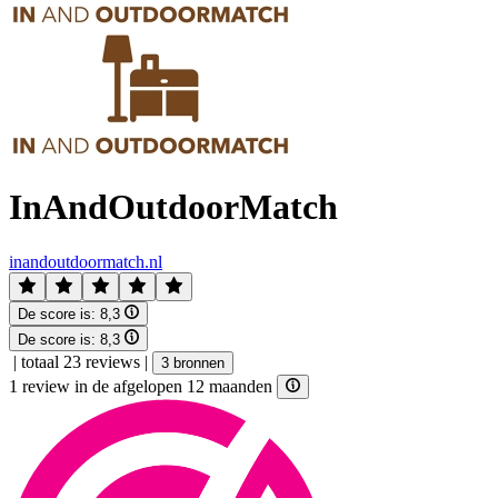
InAndOutdoorMatch
inandoutdoormatch.nl
De score is:
8,3
De score is:
8,3
|
totaal 23 reviews
|
3 bronnen
1 review in de afgelopen 12 maanden