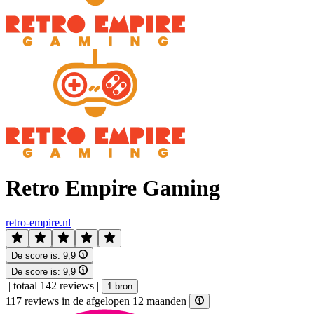
Retro Empire Gaming
retro-empire.nl
De score is:
9,9
De score is:
9,9
|
totaal 142 reviews
|
1 bron
117 reviews in de afgelopen 12 maanden