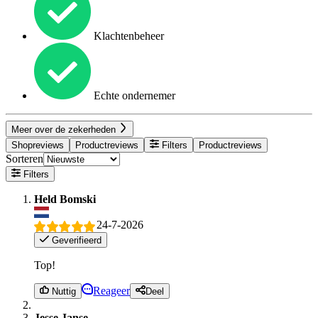
Klachtenbeheer
Echte ondernemer
Meer over de zekerheden
Shopreviews
Productreviews
Filters
Productreviews
Sorteren
Filters
Held Bomski
24-7-2026
Geverifieerd
Top!
Reageer
Nuttig
Deel
Jesse Janse