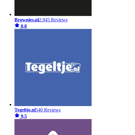
Brownies.nl
2.945 Reviews
8,8
Tegeltje.nl
540 Reviews
9,5