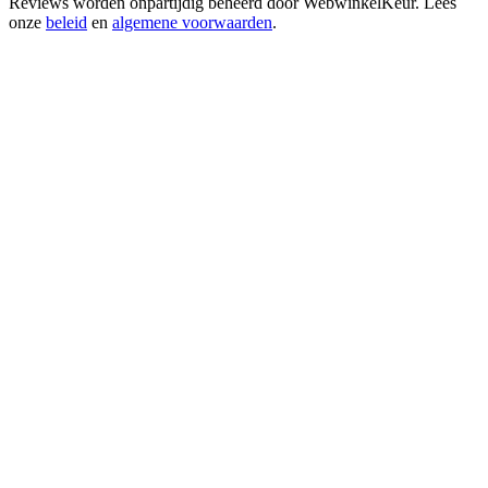
Reviews worden onpartijdig beheerd door
WebwinkelKeur
. Lees
onze
beleid
en
algemene voorwaarden
.