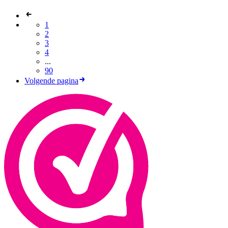
1
2
3
4
...
90
Volgende pagina