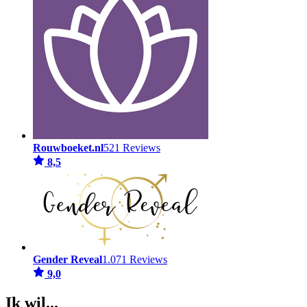
Rouwboeket.nl
521 Reviews
8,5
Gender Reveal
1.071 Reviews
9,0
Ik wil...