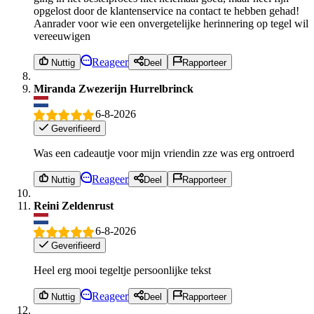
opgelost door de klantenservice na contact te hebben gehad!
Aanrader voor wie een onvergetelijke herinnering op tegel wil
vereeuwigen
Reageer
Nuttig
Deel
Rapporteer
Miranda Zwezerijn Hurrelbrinck
6-8-2026
Geverifieerd
Was een cadeautje voor mijn vriendin zze was erg ontroerd
Reageer
Nuttig
Deel
Rapporteer
Reini Zeldenrust
6-8-2026
Geverifieerd
Heel erg mooi tegeltje persoonlijke tekst
Reageer
Nuttig
Deel
Rapporteer