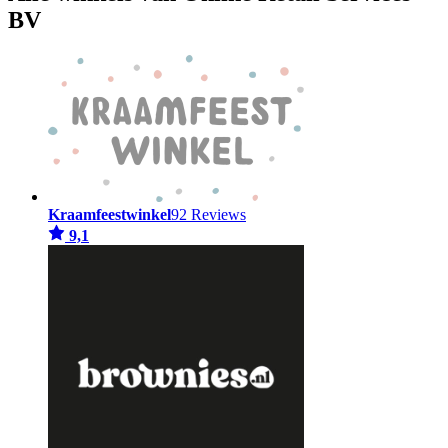
BV
Kraamfeestwinkel
92 Reviews
9,1