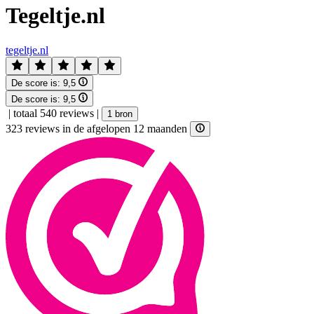
Tegeltje.nl
tegeltje.nl
De score is:
9,5
De score is:
9,5
|
totaal 540 reviews
|
1 bron
323 reviews in de afgelopen 12 maanden