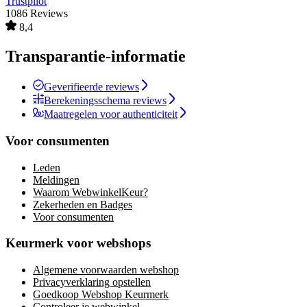
Trustpilot
1086 Reviews
8,4
Transparantie-informatie
Geverifieerde reviews
Berekeningsschema reviews
Maatregelen voor authenticiteit
Voor consumenten
Leden
Meldingen
Waarom WebwinkelKeur?
Zekerheden en Badges
Voor consumenten
Keurmerk voor webshops
Algemene voorwaarden webshop
Privacyverklaring opstellen
Goedkoop Webshop Keurmerk
Controleer je webwinkel