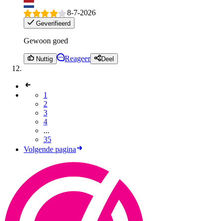
8-7-2026
Geverifieerd
Gewoon goed
Reageer
Nuttig
Deel
1
2
3
4
...
35
Volgende pagina