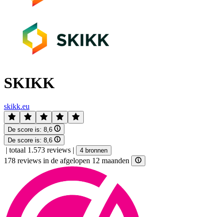
SKIKK
skikk.eu
De score is:
8,6
De score is:
8,6
|
totaal 1.573 reviews
|
4 bronnen
178 reviews in de afgelopen 12 maanden